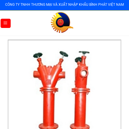
Bỏ
CÔNG TY TNHH THƯƠNG MẠI VÀ XUẤT NHẬP KHẨU BÌNH PHÁT VIỆT NAM
qua
nội
dung