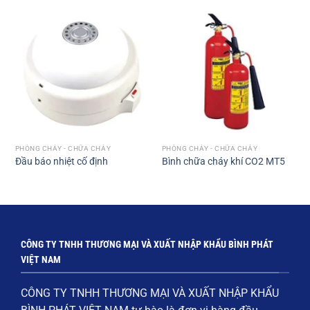
PHÒNG CHÁY - CHỮA CHÁY
PHÒNG CHÁY - CHỮA CHÁY
Đầu báo nhiệt cố định
Bình chữa cháy khí CO2 MT5
CÔNG TY TNHH THƯƠNG MẠI VÀ XUẤT NHẬP KHẨU BÌNH PHÁT
VIỆT NAM
CÔNG TY TNHH THƯƠNG MẠI VÀ XUẤT NHẬP KHẨU