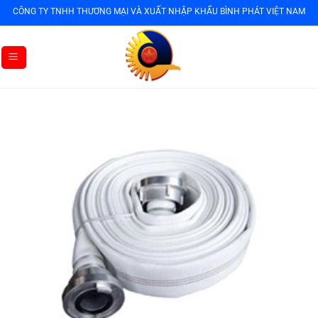
Bỏ
CÔNG TY TNHH THƯƠNG MẠI VÀ XUẤT NHẬP KHẨU BÌNH PHÁT VIỆT NAM
qua
nội
dung