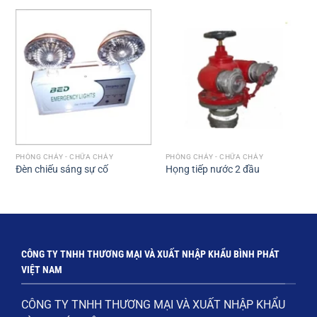
PHÒNG CHÁY - CHỮA CHÁY
PHÒNG CHÁY - CHỮA CHÁY
Đèn chiếu sáng sự cố
Họng tiếp nước 2 đầu
CÔNG TY TNHH THƯƠNG MẠI VÀ XUẤT NHẬP KHẨU BÌNH PHÁT
VIỆT NAM
CÔNG TY TNHH THƯƠNG MẠI VÀ XUẤT NHẬP KHẨU