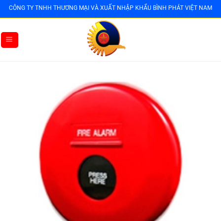
Bỏ
CÔNG TY TNHH THƯƠNG MẠI VÀ XUẤT NHẬP KHẨU BÌNH PHÁT VIỆT NAM
qua
nội
dung