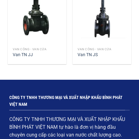
VAN CỔNG - VAN CỬA
VAN CỔNG - VAN CỬA
Van TN JJ
Van TN JS
CÔNG TY TNHH THƯƠNG MẠI VÀ XUẤT NHẬP KHẨU BÌNH PHÁT
VIỆT NAM
CÔNG TY TNHH THƯƠNG MẠI VÀ XUẤT NHẬP KHẨU
BÌNH PHÁT VIỆT NAM
tự hào là đơn vị hàng đầu
chuyên cung cấp các loại
van nước chất lượng cao
.