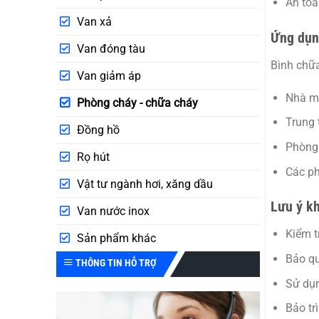
An toà
Van xả
Ứng dụ
Van đóng tàu
Bình chữa
Van giảm áp
Nhà má
Phòng cháy - chữa cháy
Trung 
Đồng hồ
Phòng 
Rọ hút
Các ph
Vật tư ngành hơi, xăng dầu
Lưu ý k
Van nước inox
Kiểm t
Sản phẩm khác
Bảo q
THÔNG TIN HỖ TRỢ
Sử dụ
Bảo trì