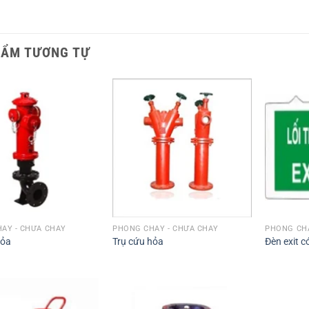
HẨM TƯƠNG TỰ
ÁY - CHỮA CHÁY
PHÒNG CHÁY - CHỮA CHÁY
PHÒNG CHÁ
hỏa
Trụ cứu hỏa
Đèn exit 