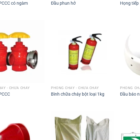
 PCCC có ngàm
Đầu phun hở
Họng tiếp
ÁY - CHỮA CHÁY
PHÒNG CHÁY - CHỮA CHÁY
PHÒNG CHÁ
 PCCC
Bình chữa cháy bột loại 1kg
Đầu báo n