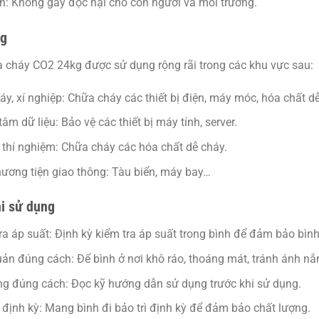
n:
Không gây độc hại cho con người và môi trường.
ng
 cháy CO2 24kg được sử dụng rộng rãi trong các khu vực sau:
y, xí nghiệp:
Chữa cháy các thiết bị điện, máy móc, hóa chất dễ
tâm dữ liệu:
Bảo vệ các thiết bị máy tính, server.
thí nghiệm:
Chữa cháy các hóa chất dễ cháy.
ương tiện giao thông:
Tàu biển, máy bay…
hi sử dụng
ra áp suất:
Định kỳ kiểm tra áp suất trong bình để đảm bảo bìn
uản đúng cách:
Để bình ở nơi khô ráo, thoáng mát, tránh ánh nắn
ng đúng cách:
Đọc kỹ hướng dẫn sử dụng trước khi sử dụng.
 định kỳ:
Mang bình đi bảo trì định kỳ để đảm bảo chất lượng.