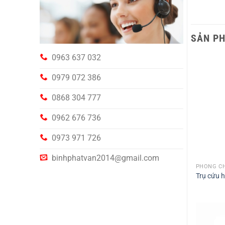
SẢN P
0963 637 032
0979 072 386
0868 304 777
0962 676 736
0973 971 726
binhphatvan2014@gmail.com
PHÒNG CH
Trụ cứu 