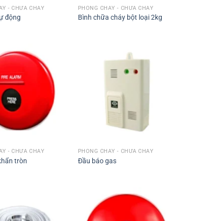
Y - CHỮA CHÁY
PHÒNG CHÁY - CHỮA CHÁY
tự động
Bình chữa cháy bột loại 2kg
Y - CHỮA CHÁY
PHÒNG CHÁY - CHỮA CHÁY
khẩn tròn
Đầu báo gas