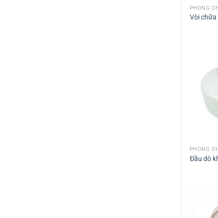
PHÒNG CH
Vòi chữa
PHÒNG CH
Đầu dò k