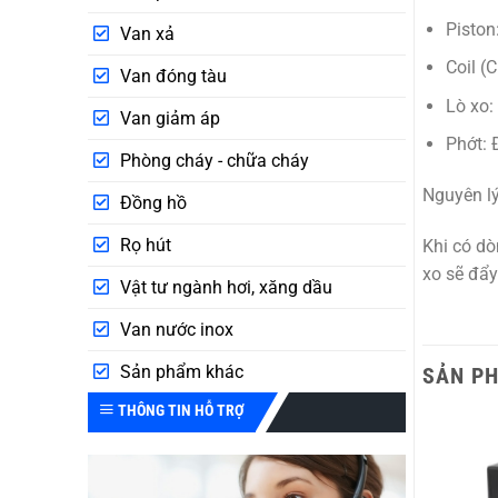
Piston
Van xả
Coil (
Van đóng tàu
Lò xo:
Van giảm áp
Phớt:
Đ
Phòng cháy - chữa cháy
Nguyên lý
Đồng hồ
Rọ hút
Khi có dò
xo sẽ đẩy 
Vật tư ngành hơi, xăng dầu
Van nước inox
Sản phẩm khác
SẢN P
THÔNG TIN HỖ TRỢ