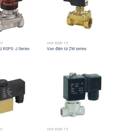
TỪ
VAN ĐIỆN TỪ
ừ RSPS -J Series
Van điện từ ZW series
TỪ
VAN ĐIỆN TỪ