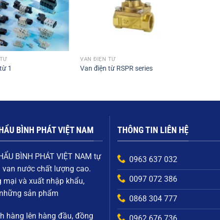
 TỪ
VAN ĐIỆN TỪ
từ 1
Van điện từ RSPR series
HẨU BÌNH PHÁT VIỆT NAM
THÔNG TIN LIÊN HỆ
HẨU BÌNH PHÁT VIỆT NAM
tự
0963 637 032
i
van nước chất lượng cao
.
0097 072 386
g mại và xuất nhập khẩu,
g những sản phẩm
0868 304 777
ch hàng
lên hàng đầu, đồng
0962 676 736