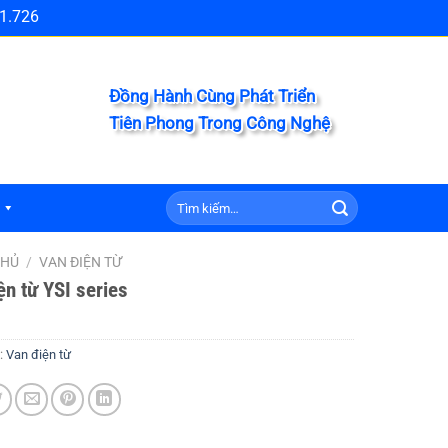
1.726
Đồng Hành Cùng Phát Triển
Tiên Phong Trong Công Nghệ
Tìm
kiếm:
CHỦ
/
VAN ĐIỆN TỪ
ện từ YSI series
:
Van điện từ