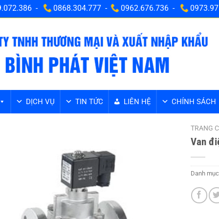
.072.386 -
0868.304.777 -
0962.676.736 -
0973.97
DỊCH VỤ
TIN TỨC
LIÊN HỆ
CHÍNH SÁCH
TRANG 
Van đi
Danh mục