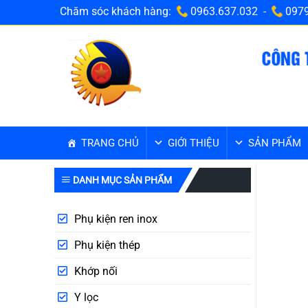
Bỏ
Chăm sóc khách hàng:
0963.637.032 -
0979
qua
nội
dung
TRANG CHỦ
GIỚI THIỆU
SẢN PHẨM
DANH MỤC SẢN PHẨM
Phụ kiện ren inox
Phụ kiện thép
Khớp nối
Y lọc