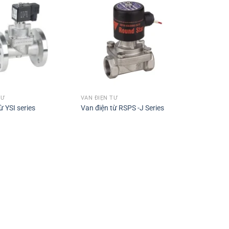
TỪ
VAN ĐIỆN TỪ
ừ YSI series
Van điện từ RSPS -J Series