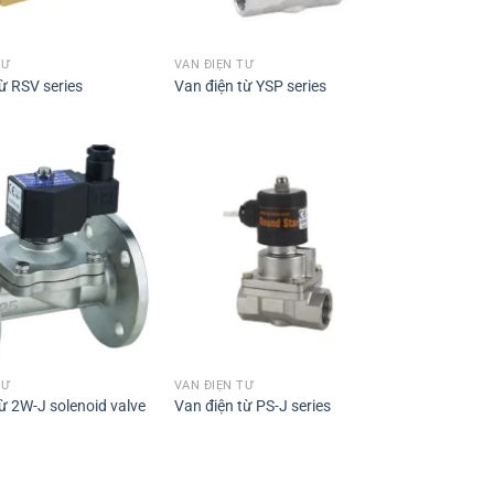
TỪ
VAN ĐIỆN TỪ
ừ RSV series
Van điện từ YSP series
TỪ
VAN ĐIỆN TỪ
ừ 2W-J solenoid valve
Van điện từ PS-J series