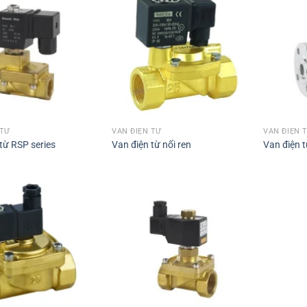
 TỪ
VAN ĐIỆN TỪ
VAN ĐIỆN 
từ RSP series
Van điện từ nối ren
Van điện t