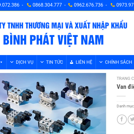
.072.386 -
0868.304.777 -
0962.676.736 -
0973.97
DỊCH VỤ
TIN TỨC
LIÊN HỆ
CHÍNH SÁCH
TRANG 
Van đi
Danh mục