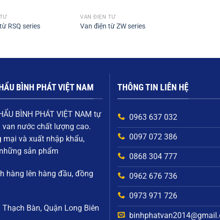
 TỪ
VAN ĐIỆN TỪ
từ RSQ series
Van điện từ ZW series
HẨU BÌNH PHÁT VIỆT NAM
THÔNG TIN LIÊN HỆ
HẨU BÌNH PHÁT VIỆT NAM
tự
0963 637 032
i
van nước chất lượng cao
.
0097 072 386
g mại và xuất nhập khẩu,
g những sản phẩm
0868 304 777
ch hàng
lên hàng đầu, đồng
0962 676 736
0973 971 726
g Thạch Bàn, Quận Long Biên
binhphatvan2014@gmail