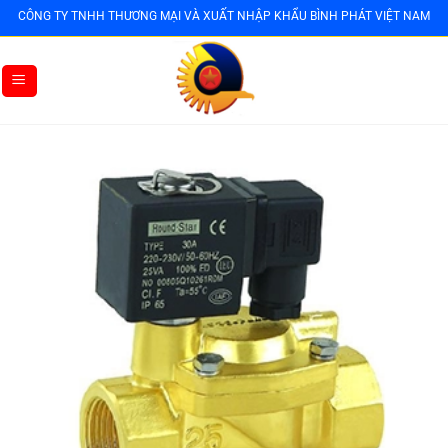
Bỏ
CÔNG TY TNHH THƯƠNG MẠI VÀ XUẤT NHẬP KHẨU BÌNH PHÁT VIỆT NAM
qua
nội
dung