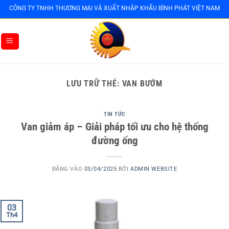
Bỏ
CÔNG TY TNHH THƯƠNG MẠI VÀ XUẤT NHẬP KHẨU BÌNH PHÁT VIỆT NAM
qua
nội
dung
LƯU TRỮ THẺ:
VAN BƯỚM
TIN TỨC
Van giảm áp – Giải pháp tối ưu cho hệ thống
đường ống
ĐĂNG VÀO
03/04/2025
BỞI
ADMIN WEBSITE
03
Th4