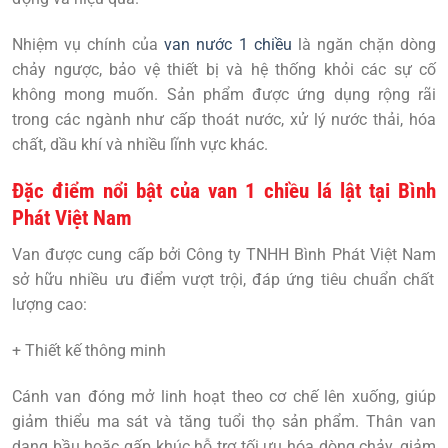
Nhiệm vụ chính của
van nước 1 chiều
là ngăn chặn dòng
chảy ngược, bảo vệ thiết bị và hệ thống khỏi các sự cố
không mong muốn. Sản phẩm được ứng dụng rộng rãi
trong các ngành như cấp thoát nước, xử lý nước thải, hóa
chất, dầu khí và nhiều lĩnh vực khác.
Đặc điểm nổi bật của van 1 chiều lá lật tại Bình
Phát Việt Nam
Van
được cung cấp bởi
Công ty TNHH Bình Phát Việt Nam
sở hữu nhiều ưu điểm vượt trội, đáp ứng tiêu chuẩn chất
lượng cao:
+ Thiết kế thông minh
Cánh van đóng mở linh hoạt theo cơ chế lên xuống, giúp
giảm thiểu ma sát và tăng tuổi thọ sản phẩm. Thân van
dạng bầu hoặc gấp khúc hỗ trợ tối ưu hóa dòng chảy, giảm