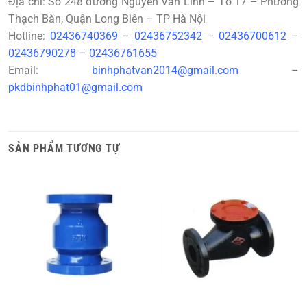
Địa chỉ: Số 248 đường Nguyễn Văn Linh – Tổ 17 – Phường
Thạch Bàn, Quận Long Biên – TP Hà Nội
Hotline:
02436740369
–
02436752342
–
02436700612
–
02436790278
–
02436761655
Email:
binhphatvan2014@gmail.com
–
pkdbinhphat01@gmail.com
SẢN PHẨM TƯƠNG TỰ