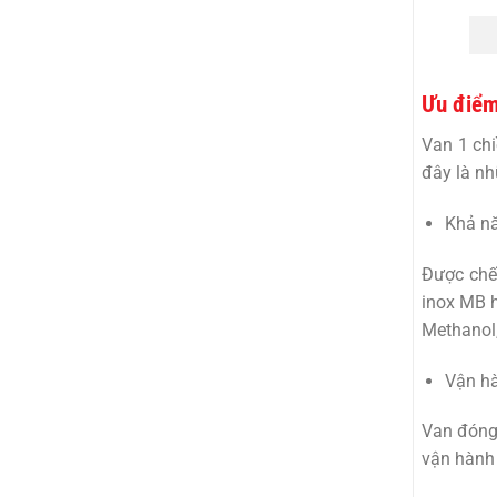
Ưu điểm
Van 1 ch
đây là n
Khả nă
Được chế 
inox MB h
Methanol
Vận hà
Van đóng
vận hành 