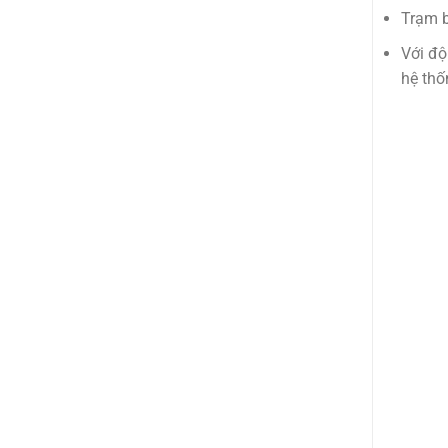
Trạm b
Với độ
hệ thố