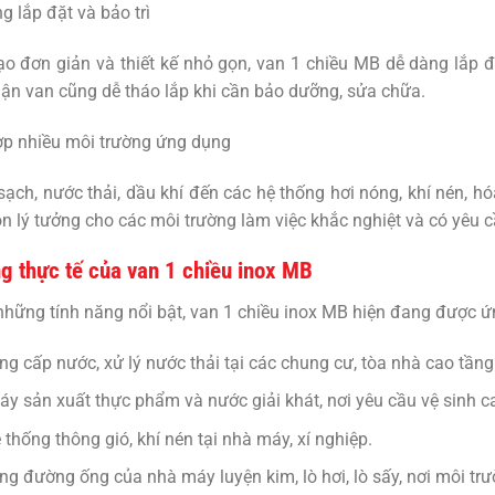
g lắp đặt và bảo trì
ạo đơn giản và thiết kế nhỏ gọn, van 1 chiều MB dễ dàng lắp đặ
ận van cũng dễ tháo lắp khi cần bảo dưỡng, sửa chữa.
p nhiều môi trường ứng dụng
ạch, nước thải, dầu khí đến các hệ thống hơi nóng, khí nén, h
ọn lý tưởng cho các môi trường làm việc khắc nghiệt và có yêu 
g thực tế của van 1 chiều inox MB
hững tính năng nổi bật, van 1 chiều inox MB hiện đang được ứn
ng cấp nước, xử lý nước thải tại các chung cư, tòa nhà cao tầng
y sản xuất thực phẩm và nước giải khát, nơi yêu cầu vệ sinh c
 thống thông gió, khí nén tại nhà máy, xí nghiệp.
ng đường ống của nhà máy luyện kim, lò hơi, lò sấy, nơi môi trư