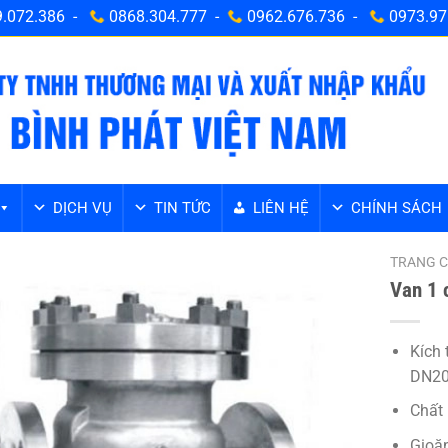
.072.386 -
0868.304.777 -
0962.676.736 -
0973.97
DỊCH VỤ
TIN TỨC
LIÊN HỆ
CHÍNH SÁCH
TRANG 
Van 1 
Kích
DN20
Chất 
Gioăn