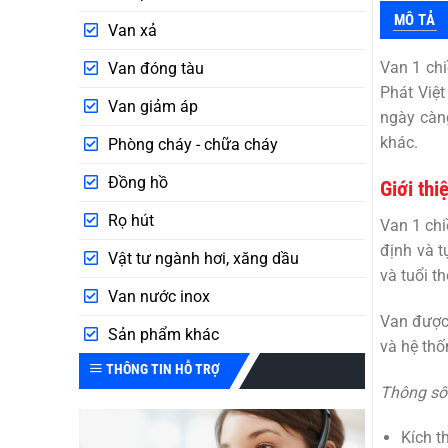
MÔ TẢ
Van xả
Van 1 ch
Van đóng tàu
Phát Việ
Van giảm áp
ngày càng
khác.
Phòng cháy - chữa cháy
Đồng hồ
Giới thi
Rọ hút
Van 1 ch
định và t
Vật tư ngành hơi, xăng dầu
và tuổi t
Van nước inox
Van được 
Sản phẩm khác
và hệ thố
THÔNG TIN HỖ TRỢ
Thông số 
Kích 