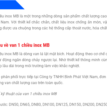
iều inox MB
là một trong những dòng sản phẩm chất lượng cao
t Nam
. Với thiết kế chắc chắn, chất liệu inox chống ăn mòn, 
 được ưa chuộng trong các hệ thống cấp thoát nước, hóa chất,
ệu về van 1 chiều inox MB
iều inox MB
là dòng van lá lật mặt bích. Hoạt động theo cơ chế 
ự động ngăn dòng chảy ngược lại. Nhờ thiết kế thông minh cù
họ lâu dài trong môi trường làm việc khắc nghiệt.
phân phối trực tiếp tại Công ty TNHH Bình Phát Việt Nam, đơn vị
ng van chất lượng cao trên toàn quốc.
kỹ thuật của van 1 chiều inox MB
thước: DN50, DN65, DN80, DN100, DN125, DN150, DN200, DN25