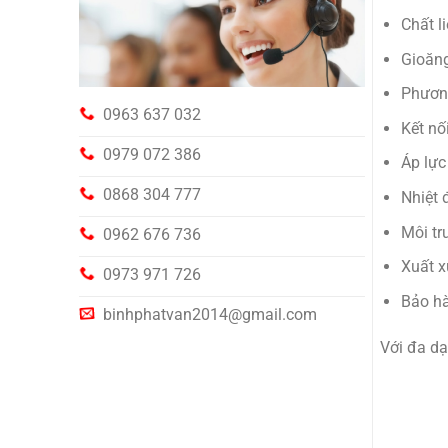
Chất l
Gioăng
Phương
0963 637 032
Kết nố
0979 072 386
Áp lực
0868 304 777
Nhiệt 
Môi tr
0962 676 736
Xuất x
0973 971 726
Bảo hà
binhphatvan2014@gmail.com
Với đa d