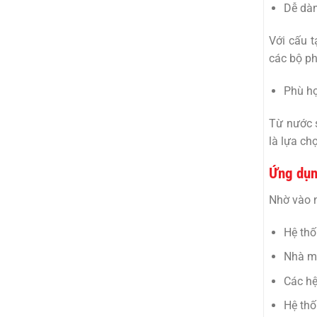
Dễ dàn
Với cấu t
các bộ ph
Phù hợ
Từ nước s
là lựa ch
Ứng dụn
Nhờ vào n
Hệ thố
Nhà má
Các hệ
Hệ thố