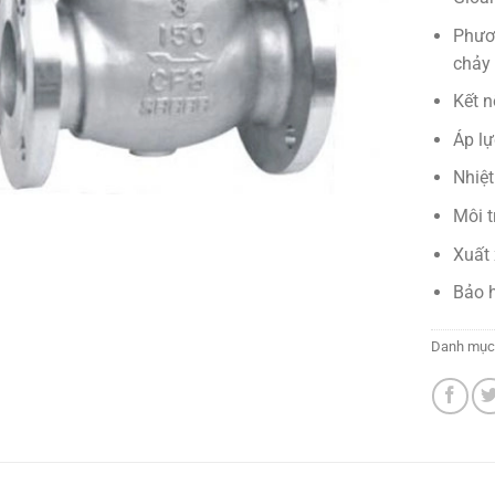
Phươ
chảy
Kết n
Áp lự
Nhiệt
Môi t
Xuất 
Bảo 
Danh mục