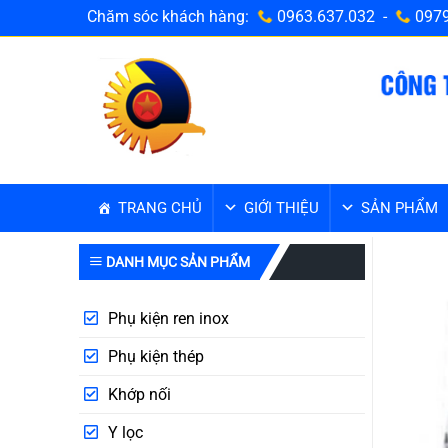
Bỏ
Chăm sóc khách hàng:
0963.637.032 -
0979
qua
nội
dung
TRANG CHỦ
GIỚI THIỆU
SẢN PHẨM
DANH MỤC SẢN PHẨM
Phụ kiện ren inox
Phụ kiện thép
Khớp nối
Y lọc