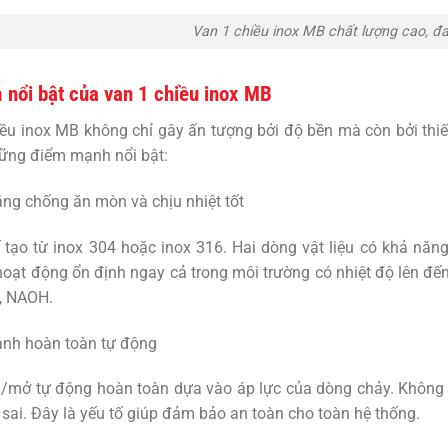
Van 1 chiều inox MB chất lượng cao, đ
 nổi bật của van 1 chiều inox MB
iều inox MB
không chỉ gây ấn tượng bởi độ bền mà còn bởi thiế
hững điểm mạnh nổi bật:
ng chống ăn mòn và chịu nhiệt tốt
tạo từ inox 304 hoặc inox 316. Hai dòng vật liệu có khả năn
oạt động ổn định ngay cả trong môi trường có nhiệt độ lên đ
, NAOH.
nh hoàn toàn tự động
/mở tự động hoàn toàn dựa vào áp lực của dòng chảy. Không 
sai. Đây là yếu tố giúp đảm bảo an toàn cho toàn hệ thống.