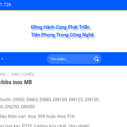
1.726
Đồng Hành Cùng Phát Triển
Tiên Phong Trong Công Nghệ
Tìm
kiếm:
CHỦ
/
VAN 1 CHIỀU
chiều inox MB
 thước: DN50, DN65, DN80, DN100, DN125, DN150,
0, DN250, DN300
liệu thân van: Inox 304 hoặc inox 316
g làm kín: PTFE (chống hóa chất, chịu nhiệt)