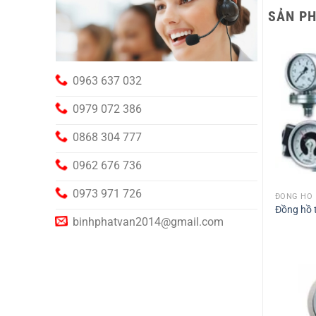
SẢN P
0963 637 032
0979 072 386
0868 304 777
0962 676 736
0973 971 726
ĐỒNG HỒ
Đồng hồ t
binhphatvan2014@gmail.com