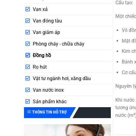
Cấu tạo:
Van xả
Một chiế
Van đóng tàu
Vỏ đồn
Van giảm áp
Mặt đ
Phòng cháy - chữa cháy
Kim ch
Đồng hồ
Bánh x
Rọ hút
Cơ cấu
Vật tư ngành hơi, xăng dầu
Nguyên lý
Van nước inox
Khi nước 
Sản phẩm khác
tương ứng
THÔNG TIN HỖ TRỢ
nước (m³