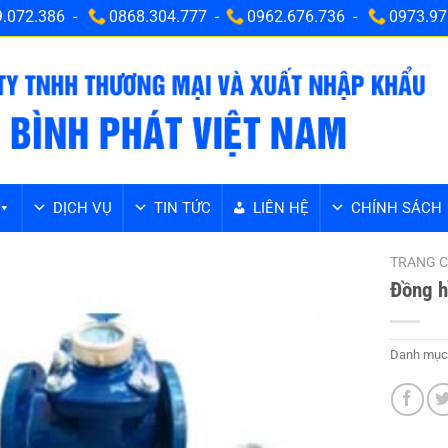
.072.386 -
0868.304.777 -
0962.676.736 -
0973.97
DỊCH VỤ
TIN TỨC
LIÊN HỆ
CHÍNH SÁCH
TRANG 
Đồng h
Danh mục