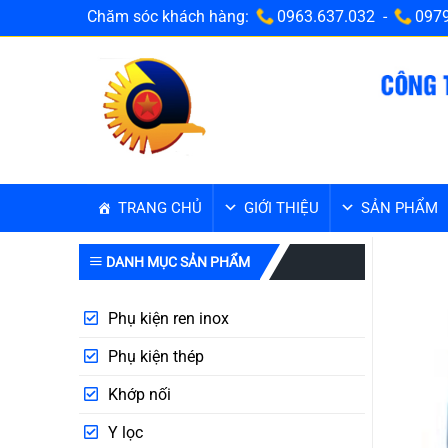
Bỏ
Chăm sóc khách hàng:
0963.637.032 -
0979
qua
nội
dung
TRANG CHỦ
GIỚI THIỆU
SẢN PHẨM
DANH MỤC SẢN PHẨM
Phụ kiện ren inox
Phụ kiện thép
Khớp nối
Y lọc