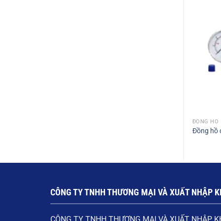
ĐỒNG HỒ
Đồng hồ 
CÔNG TY TNHH THƯƠNG MẠI VÀ XUẤT NHẬP K
CÔNG TY TNHH THƯƠNG MẠI VÀ XUẤT NHẬP K