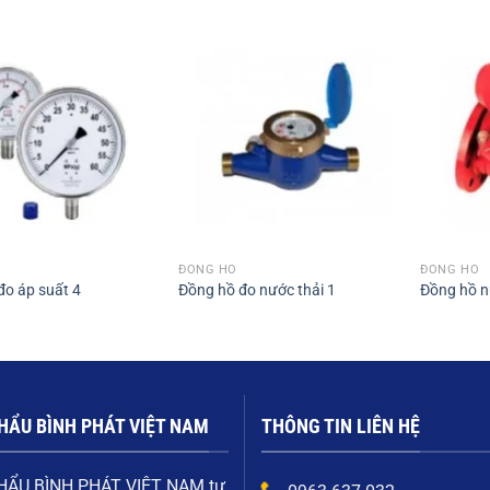
ĐỒNG HỒ
ĐỒNG HỒ
đo áp suất 4
Đồng hồ đo nước thải 1
Đồng hồ 
HẨU BÌNH PHÁT VIỆT NAM
THÔNG TIN LIÊN HỆ
HẨU BÌNH PHÁT VIỆT NAM
tự