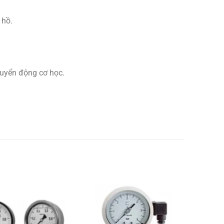
 hồ.
huyển động cơ học.