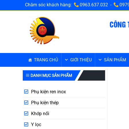
Bỏ
Chăm sóc khách hàng:
0963.637.032 -
0979
qua
nội
dung
TRANG CHỦ
GIỚI THIỆU
SẢN PHẨM
DANH MỤC SẢN PHẨM
Phụ kiện ren inox
Phụ kiện thép
Khớp nối
Y lọc