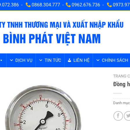
.072.386 -
0868.304.777 -
0962.676.736 -
0973.97
DỊCH VỤ
TIN TỨC
LIÊN HỆ
CHÍNH SÁCH
TRANG 
Đồng h
Danh mục