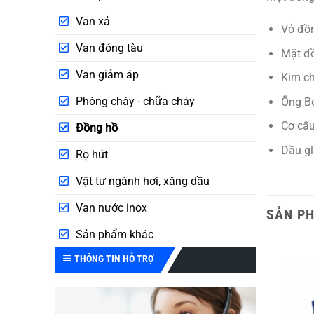
Van xả
Vỏ đồn
Van đóng tàu
Mặt đ
Van giảm áp
Kim ch
Phòng cháy - chữa cháy
Ống B
Cơ cấu
Đồng hồ
Dầu gl
Rọ hút
Vật tư ngành hơi, xăng dầu
Van nước inox
SẢN P
Sản phẩm khác
THÔNG TIN HỖ TRỢ