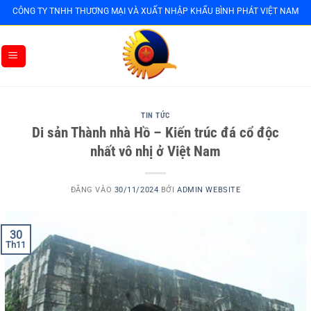
Bỏ
CÔNG TY TNHH THƯƠNG MẠI VÀ XUẤT NHẬP KHẨU BÌNH PHÁT VIỆT NAM
qua
nội
dung
TIN TỨC
Di sản Thành nhà Hồ – Kiến trúc đá cổ độc
nhất vô nhị ở Việt Nam
ĐĂNG VÀO
30/11/2024
BỞI
ADMIN WEBSITE
30
Th11