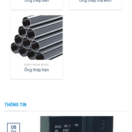
Ống thép đen
Ống thép mạ kẽm
SẢN PHẨM KHÁC
Ống thép hàn
THÔNG TIN
08
Th4