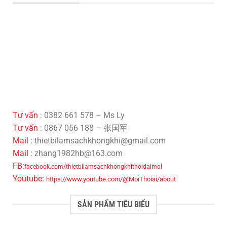
Tư vấn
: 0382 661 578 – Ms Ly
Tư vấn
: 0867 056 188 – 张国军
Mail
: thietbilamsachkhongkhi@gmail.com
Mail
: zhang1982hb@163.com
FB
:
facebook.com/thietbilamsachkhongkhithoidaimoi
Youtube
:
https://www.youtube.com/@MoiThoiai/about
SẢN PHẨM TIÊU BIỂU