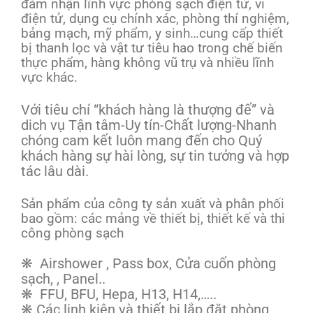
đảm nhận lĩnh vực phòng sạch điện tử, vi
điện tử, dụng cụ chính xác, phòng thí nghiệm,
bảng mạch, mỹ phẩm, y sinh…cung cấp thiết
bị thanh lọc và vật tư tiêu hao trong chế biến
thực phẩm, hàng không vũ trụ và nhiều lĩnh
vực khác.
Với tiêu chí “khách hàng là thượng đế” và
dich vụ Tận tâm-Uy tín-Chất lượng-Nhanh
chóng cam kết luôn mang đến cho Quý
khách hàng sự hài lòng, sự tin tưởng và hợp
tác lâu dài.
Sản phẩm của công ty sản xuất và phân phối
bao gồm: các mảng về thiết bị, thiết kế và thi
công phòng sạch
❋ Airshower , Pass box, Cửa cuốn phòng
sạch, , Panel..
❋ FFU, BFU, Hepa, H13, H14,…..
❋ Các linh kiện và thiết bị lắp đặt phòng