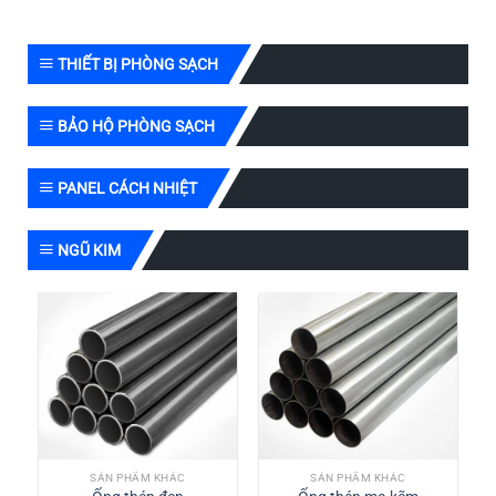
THIẾT BỊ PHÒNG SẠCH
BẢO HỘ PHÒNG SẠCH
PANEL CÁCH NHIỆT
NGŨ KIM
SẢN PHẨM KHÁC
SẢN PHẨM KHÁC