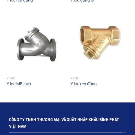
Y lọc ren gang
Y lọc gang js
Y LỌC
Y LỌC
Y lọc MB inox
Y lọc ren đồng
CÔNG TY TNHH THƯƠNG MẠI VÀ XUẤT NHẬP KHẨU BÌNH PHÁT
VIỆT NAM