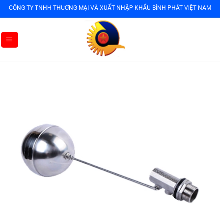
Bỏ
CÔNG TY TNHH THƯƠNG MẠI VÀ XUẤT NHẬP KHẨU BÌNH PHÁT VIỆT NAM
qua
nội
dung