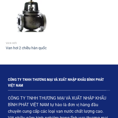
VAN HƠI
Van hơi 2 chiều hàn quốc
CÔNG TY TNHH THƯƠNG MẠI VÀ XUẤT NHẬP KHẨU BÌNH PHÁT
VIỆT NAM
CÔNG TY TNHH THƯƠNG MẠI VÀ XUẤT NHẬP KHẨU
BÌNH PHÁT VIỆT NAM
tự hào là đơn vị hàng đầu
chuyên cung cấp các loại
van nước chất lượng cao
.
Với nhiều năm kinh nghiệm trong lĩnh vực thương mại