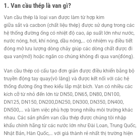
1. Van cầu thép là van gì?
Van cầu thép
là loại van được làm từ hợp kim
giữa
sắt
và
cacbon
(
chất liệu thép
) được sử dụng trong các
hệ thống đường ống có nhiệt độ cao, áp suất lớn như nước,
nước nóng, hơi, khí nóng, dầu nóng,… có nhiệm vụ điều tiết
đóng mở lưu lượng dòng chảy giúp các dòng chất được đi
qua van(mở) hoặc ngăn co chúng không đi qua van(đóng).
Van cầu thép có cấu tạo đơn giản được điều khiển bằng bộ
truyền động tay quay(
vô lăng
) và được kết nối với các hệ
thống đường ống theo kiểu lắp mặt bích. Van có nhiều các
kích cỡ từ nhỏ đến lớn từ
DN50, DN65, DN80, DN100,
DN125, DN150, DN200,DN250, DN300, DN350, DN400,
DN500
,… và làm việc phù hợp trong nhiều môi trường khác
nhau. Các sản phẩm van cầu thép được chúng tôi nhập
khẩu chính hãng từ các nước lớn như
Đài Loan, Trung Quốc,
Nhật Bản, Hàn Quốc
,… với
giá thành rẻ nhất
thị trường hiện