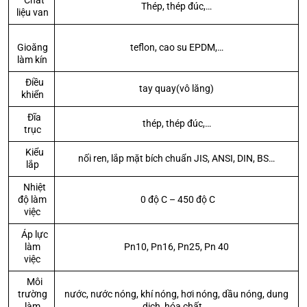
Chất
Thép, thép đúc,…
liệu van
Gioăng
teflon, cao su EPDM,…
làm kín
Điều
tay quay(vô lăng)
khiển
Đĩa
thép, thép đúc,…
trục
Kiểu
nối ren, lắp mặt bích chuẩn JIS, ANSI, DIN, BS…
lắp
Nhiệt
độ làm
0 độ C – 450 độ C
việc
Áp lực
làm
Pn10, Pn16, Pn25, Pn 40
việc
Môi
trường
nước, nước nóng, khí nóng, hơi nóng, dầu nóng, dung
làm
dịch, hóa chất,…