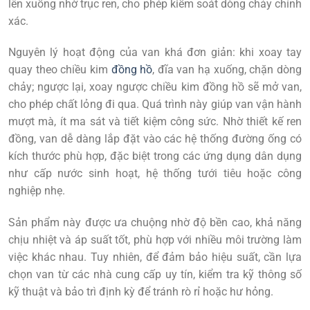
lên xuống nhờ trục ren, cho phép kiểm soát dòng chảy chính
xác.
Nguyên lý hoạt động của van khá đơn giản: khi xoay tay
quay theo chiều kim
đồng hồ
, đĩa van hạ xuống, chặn dòng
chảy; ngược lại, xoay ngược chiều kim đồng hồ sẽ mở van,
cho phép chất lỏng đi qua. Quá trình này giúp van vận hành
mượt mà, ít ma sát và tiết kiệm công sức. Nhờ thiết kế ren
đồng, van dễ dàng lắp đặt vào các hệ thống đường ống có
kích thước phù hợp, đặc biệt trong các ứng dụng dân dụng
như cấp nước sinh hoạt, hệ thống tưới tiêu hoặc công
nghiệp nhẹ.
Sản phẩm này được ưa chuộng nhờ độ bền cao, khả năng
chịu nhiệt và áp suất tốt, phù hợp với nhiều môi trường làm
việc khác nhau. Tuy nhiên, để đảm bảo hiệu suất, cần lựa
chọn van từ các nhà cung cấp uy tín, kiểm tra kỹ thông số
kỹ thuật và bảo trì định kỳ để tránh rò rỉ hoặc hư hỏng.