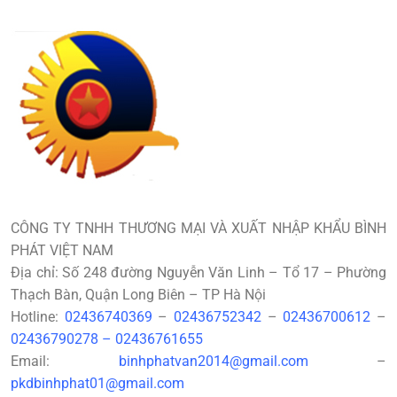
CÔNG TY TNHH THƯƠNG MẠI VÀ XUẤT NHẬP KHẨU BÌNH
PHÁT VIỆT NAM
Địa chỉ: Số 248 đường Nguyễn Văn Linh – Tổ 17 – Phường
Thạch Bàn, Quận Long Biên – TP Hà Nội
Hotline:
02436740369
–
02436752342
–
02436700612
–
02436790278
–
02436761655
Email:
binhphatvan2014@gmail.com
–
pkdbinhphat01@gmail.com