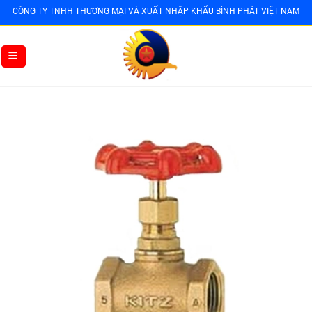
Bỏ
CÔNG TY TNHH THƯƠNG MẠI VÀ XUẤT NHẬP KHẨU BÌNH PHÁT VIỆT NAM
qua
nội
dung