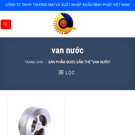
Bỏ
CÔNG TY TNHH THƯƠNG MẠI VÀ XUẤT NHẬP KHẨU BÌNH PHÁT VIỆT NAM
qua
nội
dung
van nước
TRANG CHỦ
/
SẢN PHẨM ĐƯỢC GẮN THẺ “VAN NƯỚC”
LỌC